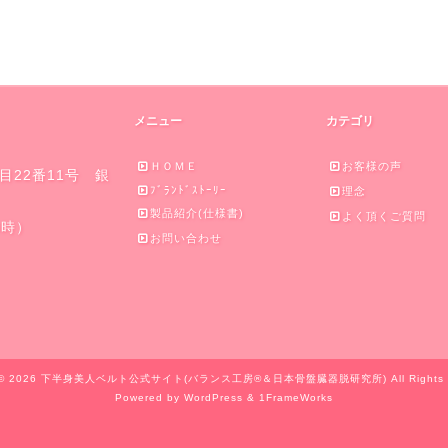
メニュー
カテゴリ
ＨＯＭＥ
お客様の声
丁目22番11号 銀
ﾌﾞﾗﾝﾄﾞｽﾄｰﾘｰ
理念
製品紹介(仕様書)
よく頂くご質問
18時）
お問い合わせ
ht© 2026 下半身美人ベルト公式サイト(バランス工房®＆日本骨盤臓器脱研究所) All Rights Re
Powered by WordPress & 1FrameWorks