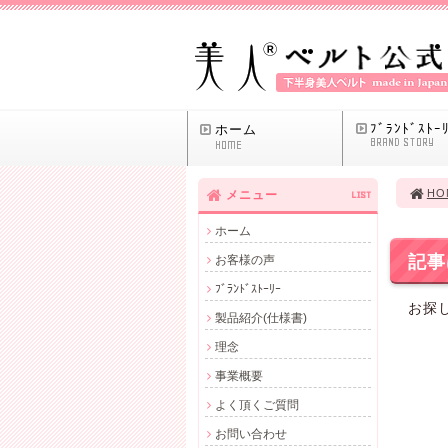
ﾌﾞﾗﾝﾄﾞｽﾄｰ
ホーム
BRAND STORY
HOME
HO
メニュー
LIST
ホーム
記事
お客様の声
ﾌﾞﾗﾝﾄﾞｽﾄｰﾘｰ
お探
製品紹介(仕様書)
理念
事業概要
よく頂くご質問
お問い合わせ