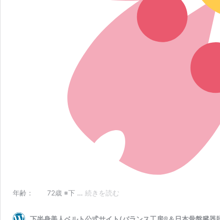
「【骨
年齢： 72歳 ※下 …
続きを読む
盤
臓
下半身美人ベルト公式サイト(バランス工房®＆日本骨盤臓器