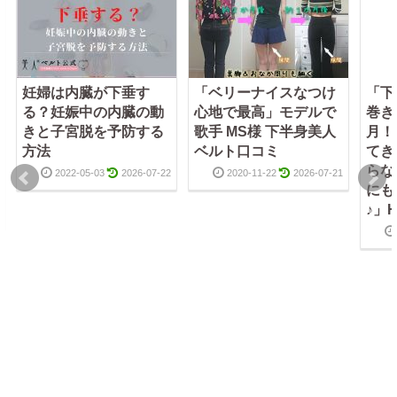
妊婦は内臓が下垂す
「ベリーナイスなつけ
「下
る？妊娠中の内臓の動
心地で最高」モデルで
巻き
きと子宮脱を予防する
歌手 MS様 下半身美人
月！
方法
ベルト口コミ
てき
らな
2022-05-03
2026-07-22
2020-11-22
2026-07-21
にも
♪」