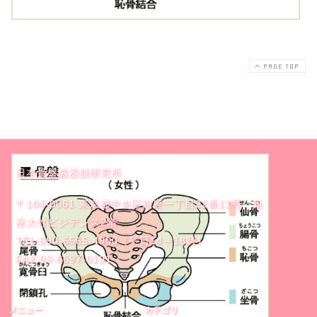
PAGE TOP
日本骨盤臓器脱研究所
〒104-0061 東京都中央区銀座一丁目22番11号 銀
座大竹ビジデンス2階
TEL:090-6565-4900（平日14～18時）
FAX:03-6697-0101
メニュー
カテゴリ