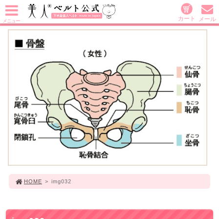
カート
メール
メニュー
HOME
>
img032