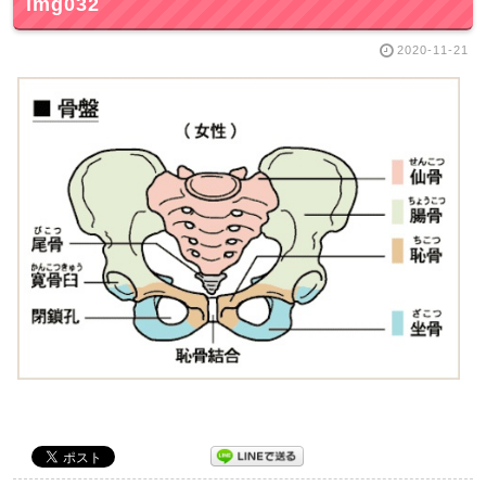
img032
2020-11-21