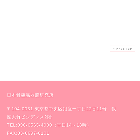
が、その後にベルトを
していると大丈夫。」
H・Kさま
PAGE TOP
日本骨盤臓器脱研究所
〒104-0061 東京都中央区銀座一丁目22番11号 銀
座大竹ビジデンス2階
TEL:090-6565-4900（平日14～18時）
FAX:03-6697-0101