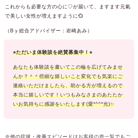
これからも必要な方の心に♡が届いて、ますます元氣
で美しい女性が増えますように💞
（Bｙ総合アドバイザー：岩崎あみ）
⭐︎ただいま体験談を絶賛募集中！
⭐︎
あなたも体験談を書いてこの輪を広げてみませ
んか？＾＾
些細な嬉しいこと変化でも気楽にご
連絡いただけましたら、助かる方が増えるので
本当に嬉しいです！いつもみなさまのあたたか
いお気持ちに感謝をいたします(愛*^^*光)✨
※他の症状・改善エピソードは
お客様の声一覧
でもご