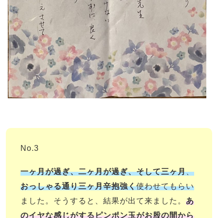
No.3
一ヶ月が過ぎ、二ヶ月が過ぎ、そして三ヶ月
、
おっしゃる通り三ヶ月辛抱強く
使わせてもらい
ました。そうすると、結果が出て来ました。
あ
のイヤな感じがするピンポン玉がお股の間から