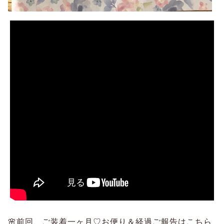
🌸前回、ご装着一ヶ月♡お便り＆経過ご報告はこちら