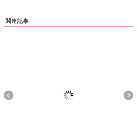
関連記事
「姿勢が、凄く正しく
「脱が出て来なくなっ
「
なった！」東京都 北区
た！とても感謝感謝感
憶
Ｎ・Ｉ様 (３０代 女性)
謝です。今まで４万円
に」
下半身美人ベルト口コ
くらい臓器脱の商品に
Ｉ・
ミ
お金をかけてきて、 美
下
人ベルトも同じだろう
ミ
と半信半疑だったが、
本当に頼んで良かっ
た。今でも便秘や草取
りをすると下垂する