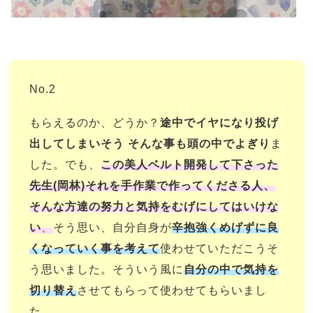
No.2
もらえるのか、どうか？
途中でイヤになり投げ
出してしまいそう そんな事も頭の中でよぎり
ま
した。
でも、
この美人ベルト開発して下さった
先生(岡林)それを手作業で作ってくださる人、
そんな方達の努力と気持をむげにしてはいけな
い
、
そう思い、自分自身が
辛抱強くめげずに良
くなっていく事を考えて
使わせていただこうそ
う思いました。
そういう風に
自分の中で気持を
切り替え
させてもらって使わせてもらいまし
た。