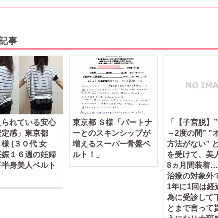
記事
えられている安心
東京都 Ｓ様「パートナ
「【子宮脱】”
安定感」東京都
ーとのスキンシップが
～2度の間” ”
様 (３０代 女
増えるスーパー骨盤ベ
方法がない” 
妊娠１６週の妊婦
ルト！」
を受けて、美
下半身美人ベルト
8ヵ月間装着
ミ
治療の対象外
1年に1回は経
為に受診して
とまで言って