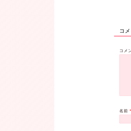
なくなり…」65歳
コメ
コメ
「とっっってもいい商
2025年5月14日(水) 下
品です！！」東京都 東
半身美人ベルトを巻き
村山市 Ｍ・Ｏ様 (３０
始めたお仲間(お客様)
代 女性)下半身美人ベ
よりうれしいお便りが
ルト口コミ
届いています♪
名前