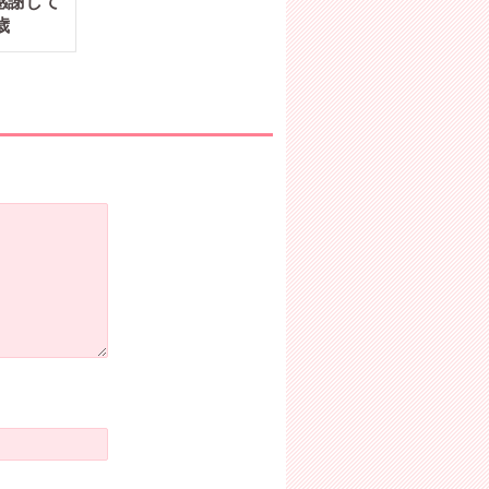
感謝して
歳