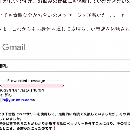
ずかしいですが、お悩みの皆様にも体験していただきたい
とても素敵な分かち合いのメッセージを頂戴いたしました
Nさま、これからもお身体を通して素晴らしい奇跡を体験さ