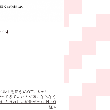
けます。
ベルトを巻き始めて、6ヶ月！！
がってきていたのが気にならなく
他にもうれしい変化が〜♪」H・O
様 »