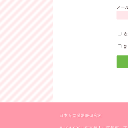
メー
次
新
日本骨盤臓器脱研究所
〒104-0061 東京都中央区銀座一