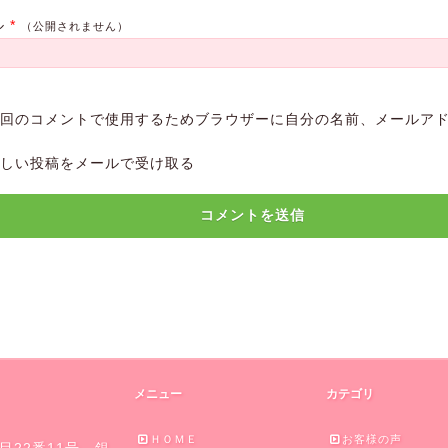
ル
*
（公開されません）
回のコメントで使用するためブラウザーに自分の名前、メールア
しい投稿をメールで受け取る
メニュー
カテゴリ
ＨＯＭＥ
お客様の声
丁目22番11号 銀