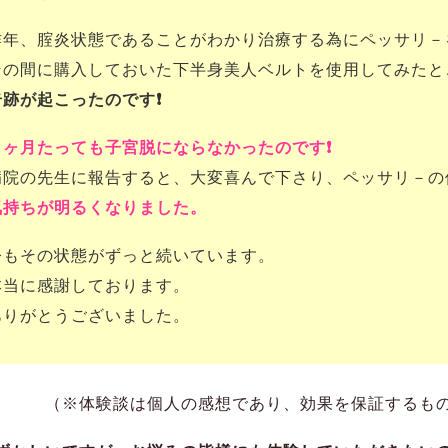
昨年、腟炎状態であることがわかり治療する為にペッサリ－
その間に購入しておいた下半身美人ベルトを使用してみたと
奇跡が起こったのです❗
１ヶ月たっても子宮脱にならなかったのです❗
病院の先生に報告すると、大変喜んで下さり、ペッサリ－の
気持ちが明るくなりました。
今もその状態がずっと続いています。
本当に感謝しております。
ありがとうございました。
（※体験談は個人の感想であり、効果を保証するも