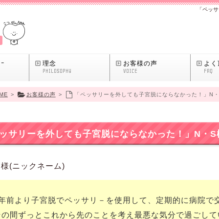
「ペッサ
ﾘｰ
理念
お客様の声
よく
PHILOSOPHY
VOICE
FAQ
ME
>
お客様の声
>
「ペッサリーを外しても子宮脱にならなかった！」N・
ッサリーを外しても子宮脱にならなかった！」N・S
S
様(ニックネーム)
3年前より子宮脱でペッサリ－を使用して、定期的に病院で
その間ずっとこれから先のことを考え最悪な気分で過ごして