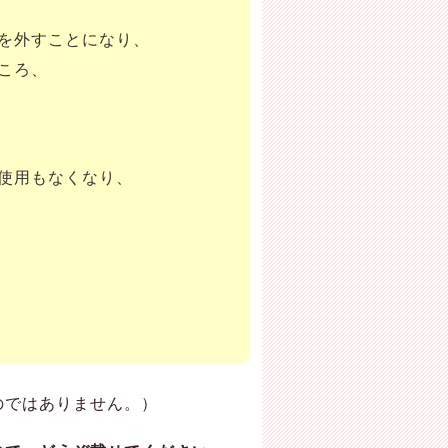
を外すことになり、
ころ、
使用もなくなり、
のではありません。）