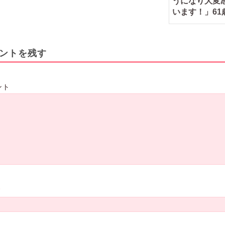
うになり大変
います！」61
ントを残す
ント
*