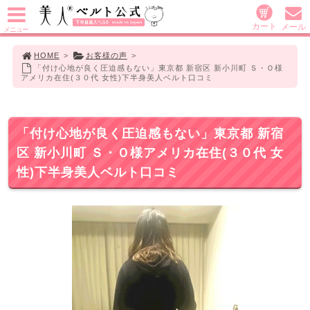
カート
メール
メニュー
HOME
>
お客様の声
>
「付け心地が良く圧迫感もない」東京都 新宿区 新小川町 Ｓ・Ｏ様
アメリカ在住(３０代 女性)下半身美人ベルト口コミ
「付け心地が良く圧迫感もない」東京都 新宿
区 新小川町 Ｓ・Ｏ様アメリカ在住(３０代 女
性)下半身美人ベルト口コミ