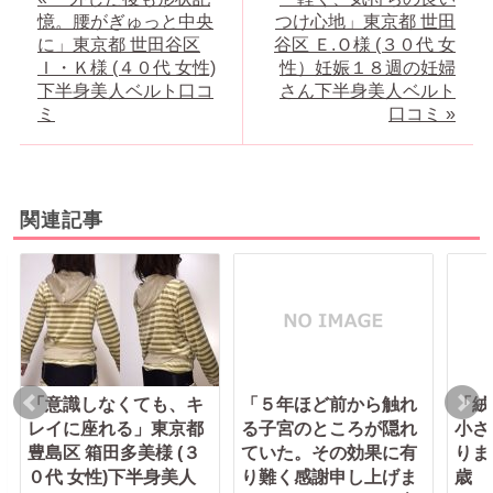
憶。腰がぎゅっと中央
つけ心地」東京都 世田
に」東京都 世田谷区
谷区 Ｅ.Ｏ様 (３０代 女
Ｉ・Ｋ様 (４０代 女性)
性）妊娠１８週の妊婦
下半身美人ベルト口コ
さん下半身美人ベルト
ミ
口コミ »
関連記事
「意識しなくても、キ
「５年ほど前から触れ
「絨
レイに座れる」東京都
る子宮のところが隠れ
小さ
豊島区 箱田多美様 (３
ていた。その効果に有
りま
０代 女性)下半身美人
り難く感謝申し上げま
歳